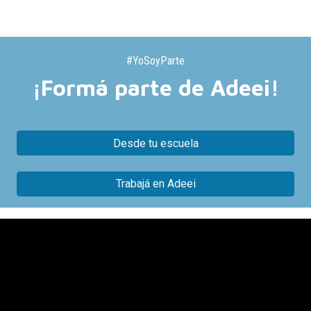
#YoSoyParte
¡Formá parte de Adeei!
Desde tu escuela
Trabajá en Adeei