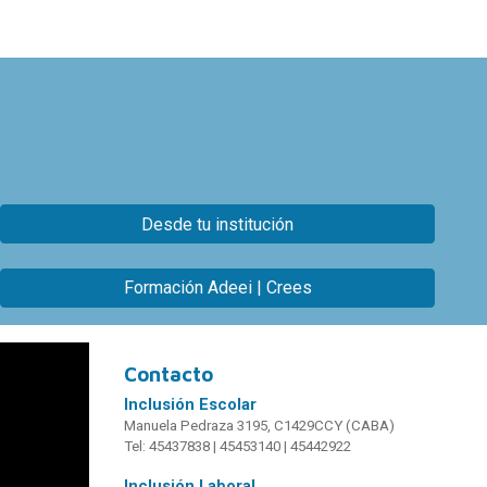
Desde tu institución
Formación Adeei | Crees
Contacto
Inclusión
Escolar
Manuela Pedraza 3195, C1429CCY (CABA)
Tel: 45437838 | 45453140 | 45442922
Inclusión Laboral