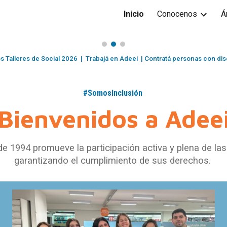
Inicio
Conocenos
Á
ip to main content
Skip to navigat
s Talleres de Social 2026
|
Trabajá en Adeei
|
C
ontratá personas con di
#SomosInclusión
Bienvenidos a Adee
e 1994 promueve la participación activa y plena de la
garantizando el cumplimiento de sus derechos.